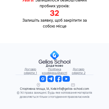
Увага!
Залишилося безкоштовних
пробних уроків:
32
Залишіть заявку, щоб закріпити за
собою місце
Додатково
Договiр
Полiтика
Договiр
оферти 1
конфiденцiйностi
оферти 2
Спортивна площа, 1А, Київ
info@gelios-school.com
© Усі права захищені. Будь-яке копіювання матеріалів
дозволяється тільки з погодження правовласників